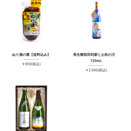
ぬり漬の素【送料込み】
長生舞前田利家とお松の方
720mL
￥850(税込)
￥2,500(税込)