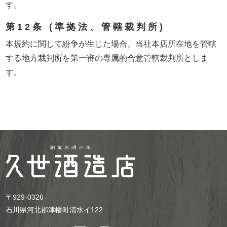
す。
第12条 (準拠法、管轄裁判所)
本規約に関して紛争が生じた場合、当社本店所在地を管轄
する地方裁判所を第一審の専属的合意管轄裁判所としま
す。
〒929-0326
石川県河北郡津幡町清水イ122